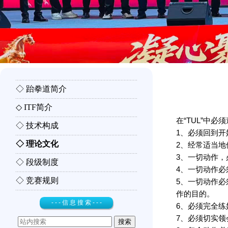
◇ 跆拳道简介
◇ ITF简介
在“TUL”中必
◇ 技术构成
1、必须回到
◇ 理论文化
2、经常适当
3、一切动作
◇ 段级制度
4、一切动作
◇ 竞赛规则
5、一切动作必
作的目的。
- - - 信 息 搜 索 - - -
6、必须完全练好
7、必须切实