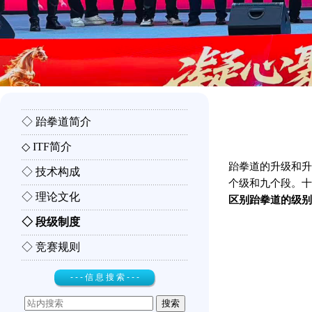
◇ 跆拳道简介
◇ ITF简介
跆拳道的升级和升
◇ 技术构成
个级和九个段。十
◇ 理论文化
区别跆拳道的级别
◇ 段级制度
◇ 竞赛规则
- - - 信 息 搜 索 - - -