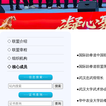
◇ 联盟介绍
◇ 联盟章程
●国际跆拳道中国
◇ 组织机构
●国际跆拳道联盟
◇ 核心成员
- - - 信 息 搜 索 - - -
●武汉忠武馆馆长
●武汉大学武术协会
- - - 证 书 查 询 - - -
●华中农业大学跆