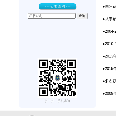
- - - 证 书 查 询 - - -
●国际
●从事跆
●200
●201
●20
●20
●多次
●20
扫一扫，手机访问