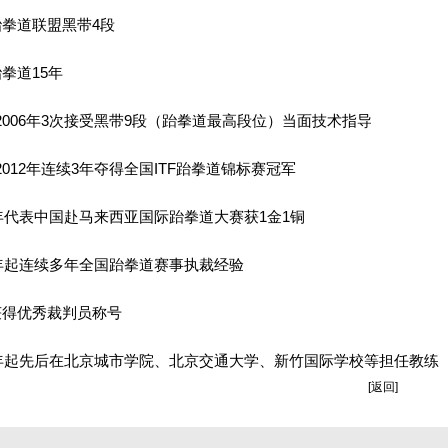
跆拳道联盟黑带4段
拳道15年
4-2006年3次接受黑带9段（跆拳道最高段位）当面技术指导
0-2012年连续3年夺得全国ITF跆拳道锦标赛冠军
13年代表中国赴马来西亚国际跆拳道大赛获1金1铜
15年起连续多年全国跆拳道赛事执裁经验
获得优秀裁判员称号
08年起先后在北京城市学院、北京交通大学、新竹国际学校等担任教练
[返回]