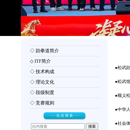
◇ 跆拳道简介
◇ ITF简介
●松武
◇ 技术构成
●松武
◇ 理论文化
◇ 段级制度
●顺义
◇ 竞赛规则
●中华
- - - 信 息 搜 索 - - -
●社会